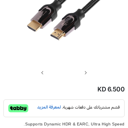
تخطي
إلى
بداية
KD 6.500
معرض
الصور
Supports Dynamic HDR & EARC, Ultra High Speed.