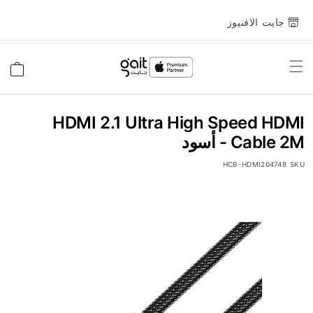
جايت الافنيوز
Toggle
السلة
Nav
HDMI 2.1 Ultra High Speed HDMI
Cable 2M - أسود
HCB-HDMI204748
SKU
انتقل
إلى
النهاية
معرض
الصور