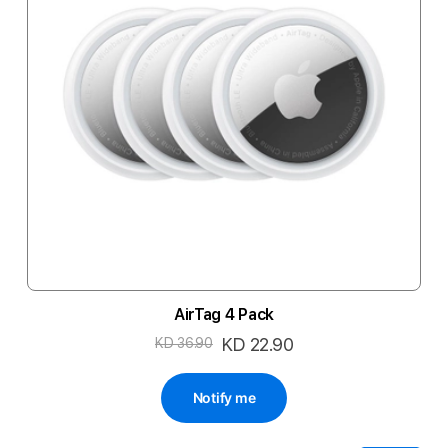
AirTag 4 Pack
السعر
KD 22.90
KD 36.90
الخاص
Notify me