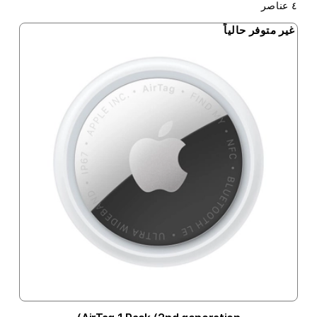
٤
عناصر
غير متوفر حالياً