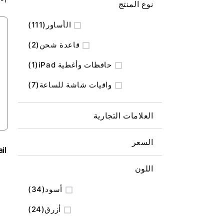
نوع المنتج
المنتج
الأساور
111
المنتج
قاعدة شحن
2
منتج
حافظات وأغطية iPad
1
المنتج
واقيات شاشة للساعة
7
العلامات التجارية
السعر
il
اللون
المنتج
أسود
34
المنتج
أزرق
24