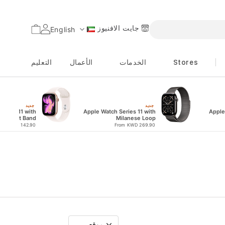
جايت الافنيوز
السلة
English
اللغة
Stores
الخدمات
الأعمال
التعليم
جديد
جديد
eries 11 with
Apple Watch Series 11 with
Apple
Sport Band
Milanese Loop
rom KWD 142.90
From KWD 269.90