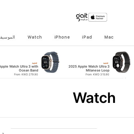
Mac
iPad
iPhone
Watch
الموسيق
جديد
جديد
Apple Watch Ultra 3 with
2025 Apple Watch Ultra 3
Ocean Band
Milanese Loop
From KWD 279.90
From KWD 315.90
Watch
٢
-
١