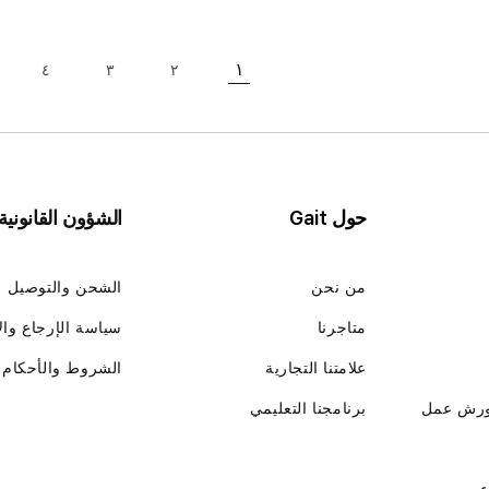
حقيبة
١
٤
٣
٢
حقيبة
حاليا انت تقرأ الصفحة
حقيبة
حقيبة
حول Gait
الشؤون القانونية
من نحن
الشحن والتوصيل
متاجرنا
سياسة الإرجاع وال
علامتنا التجارية
الشروط والأحكام
ورش عمل
برنامجنا التعليمي