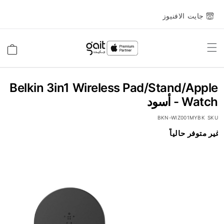
جايت الافنيوز
Toggle
السلة
Nav
Belkin 3in1 Wireless Pad/Stand/Apple
Watch - أسود
BKN-WIZ001MYBK
SKU
انتقل
غير متوفر حالياً
إلى
النهاية
معرض
الصور