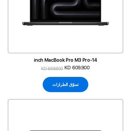
14-inch MacBook Pro M3 Pro
KD 609.900
KD 869.900
تسوّق الطرازات