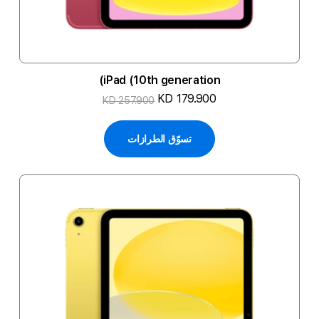
iPad (10th generation)
KD 179.900
KD 257.900
تسوّق الطرازات