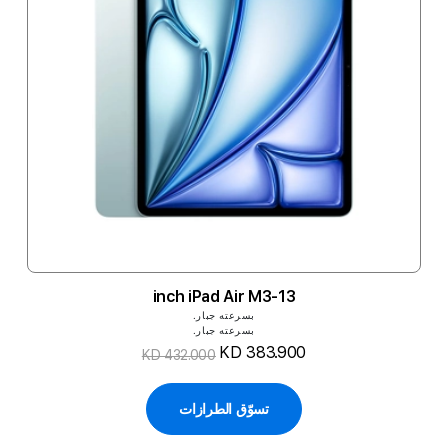
13-inch iPad Air M3
بسرعته جبار.
بسرعته جبار.
KD 383.900
KD 432.000
تسوّق الطرازات