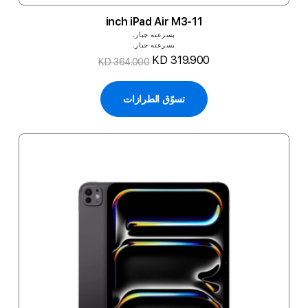
11-inch iPad Air M3
بسرعته جبار.
بسرعته جبار.
KD 319.900
KD 364.000
تسوّق الطرازات