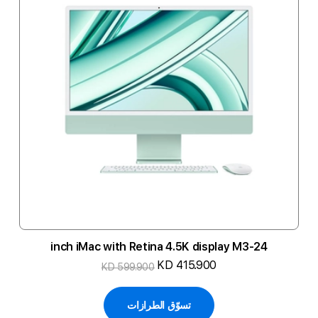
24-inch iMac with Retina 4.5K display M3
KD 415.900
KD 599.900
تسوّق الطرازات