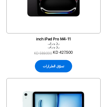
11-inch iPad Pro M4
رقّ وترقّى.
رقّ وترقّى.
KD 427.500
KD 589.000
تسوّق الطرازات