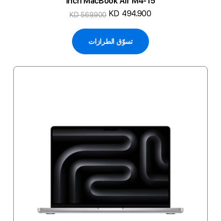
15-inch MacBook Air M4
KD 494.900
KD 569.900
تسوّق الطرازات