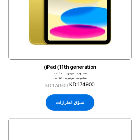
iPad (11th generation)
محبوب. موهوب. جذاب.
محبوب. موهوب. جذاب.
KD 174.900
KD 174.900
تسوّق الطرازات