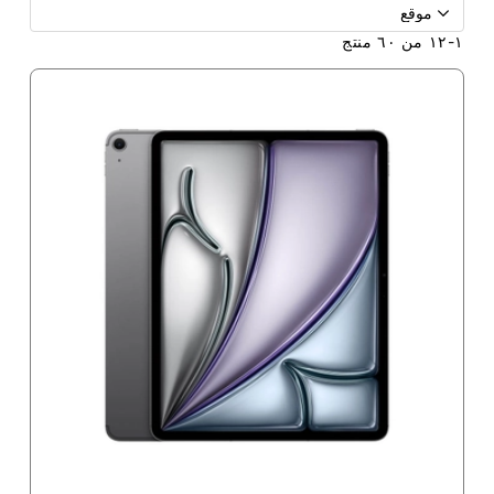
١
-
١٢
من
٦٠
منتج