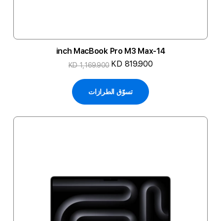
14-inch MacBook Pro M3 Max
KD 819.900
KD 1,169.900
تسوّق الطرازات