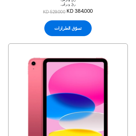
رقّ وترقّى.
KD 384.000
KD 529.000
تسوّق الطرازات