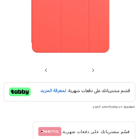
تخطي
إلى
بداية
معرض
الصور
conf-smrtfoliocvr-ipadair
قسّم مشترياتك على دفعات شهرية.