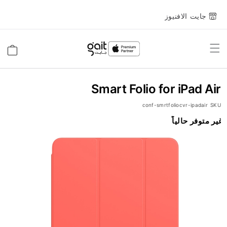
جايت الافنيوز
Toggle
السلة
Nav
Smart Folio for iPad Air
conf-smrtfoliocvr-ipadair
SKU
انتقل
غير متوفر حالياً
إلى
النهاية
معرض
الصور