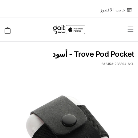
جايت الافنيوز
Toggle
السلة
Nav
Trove Pod Pocket - أسود
2324531238804
SKU
انتقل
إلى
النهاية
معرض
الصور