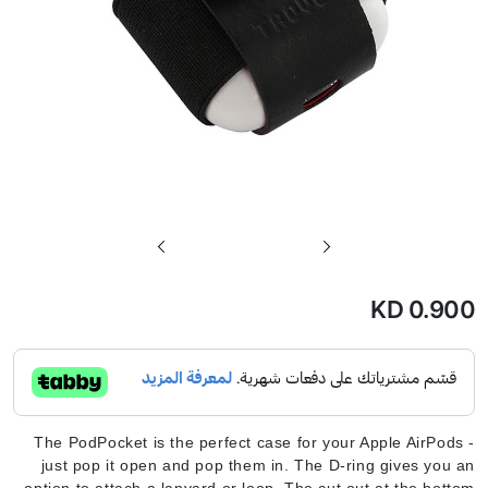
تخطي
إلى
بداية
KD 0.900
معرض
الصور
The PodPocket is the perfect case for your Apple AirPods -
just pop it open and pop them in. The D-ring gives you an
option to attach a lanyard or loop. The cut out at the bottom